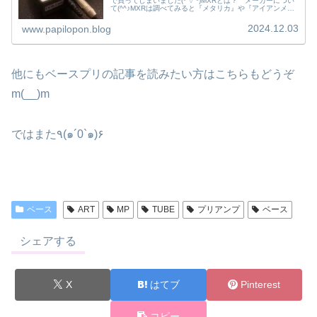
で買ってしまいました(*'▽'*)MXRとは？ メーカーについ
て(^^♪MXRは調べてみると『メタリカ』や『アイアンメイ
デン』とかが使ってると説明がされており、とても...
2024.12.03
www.papilopon.blog
他にもベースプリの記事を読みたい方はこちらもどうぞ
m(__)m
ではまた٩(๑´0`๑)۶
ベース
ART
MP
TUBE
プリアンプ
ベース
シェアする
X
はてブ
Pinterest
コピー