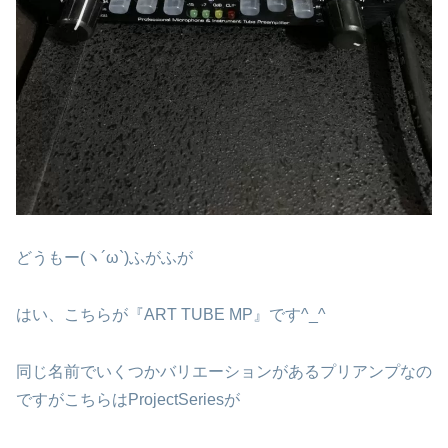
どうもー(ヽ´ω`)ふがふが
はい、こちらが『ART TUBE MP』です^_^
同じ名前でいくつかバリエーションがあるプリアンプなの
ですがこちらはProjectSeriesが