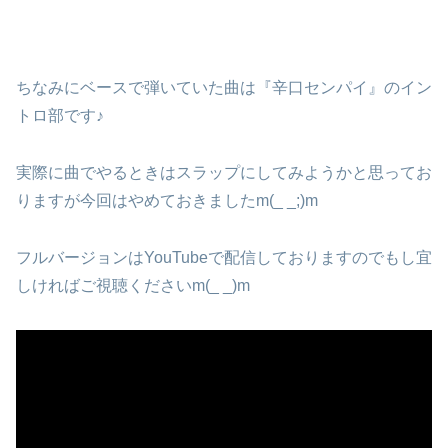
ちなみにベースで弾いていた曲は『辛口センパイ』のイン
トロ部です♪
実際に曲でやるときはスラップにしてみようかと思ってお
りますが今回はやめておきましたm(_ _;)m
フルバージョンはYouTubeで配信しておりますのでもし宜
しければご視聴くださいm(_ _)m