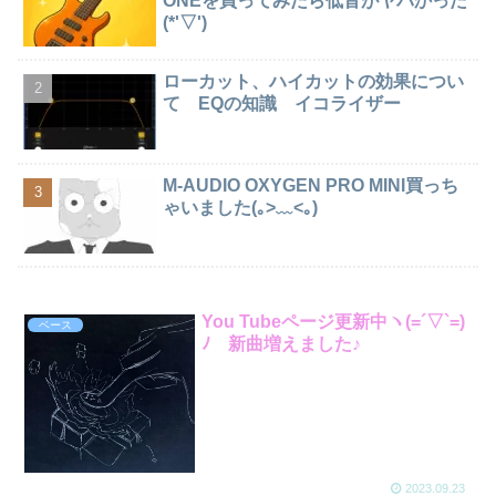
ONEを買ってみたら低音がヤバかった
(*'▽')
ローカット、ハイカットの効果につい
て EQの知識 イコライザー
M-AUDIO OXYGEN PRO MINI買っち
ゃいました(｡>﹏<｡)
You Tubeページ更新中ヽ(=´▽`=)
ベース
ﾉ 新曲増えました♪
2023.09.23