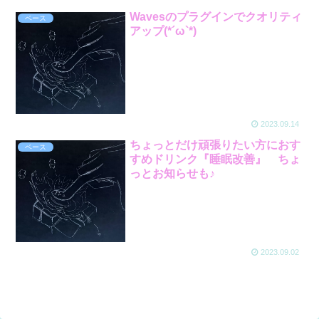
Wavesのプラグインでクオリティ
ベース
アップ(*´ω`*)
2023.09.14
ちょっとだけ頑張りたい方におす
ベース
すめドリンク『睡眠改善』 ちょ
っとお知らせも♪
2023.09.02