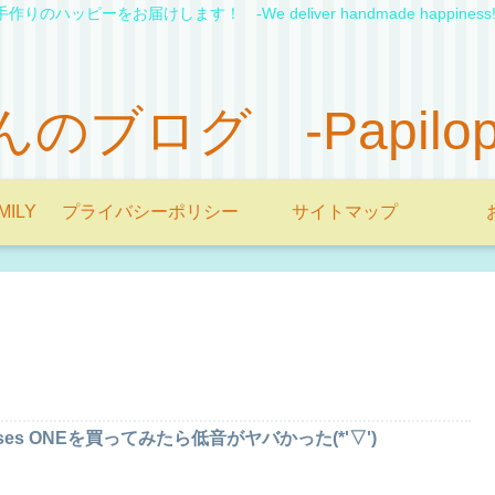
手作りのハッピーをお届けします！ -We deliver handmade happiness!
ブログ -Papilopon'
MILY
プライバシーポリシー
サイトマップ
ses ONEを買ってみたら低音がヤバかった(*'▽')