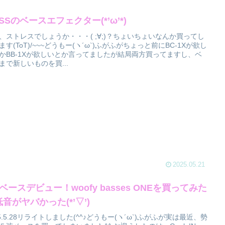
SSのベースエフェクター(*’ω’*)
、ストレスでしょうか・・・( ;∀;)？ちょいちょいなんか買ってし
ます(ToT)/~~~どうもー(ヽ´ω`)ふがふがちょっと前にBC-1Xが欲し
かBB-1Xが欲しいとか言ってましたが結局両方買ってますし、ベ
まで新しいものを買...
2025.05.21
ベースデビュー！woofy basses ONEを買ってみた
音がヤバかった(*’▽’)
25.5.28リライトしました(^^♪どうもー(ヽ´ω`)ふがふが実は最近、勢