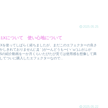
2025.05.25
B-1Xについて 使い心地について
-1Xを使ってしばらく経ちましたが、まだこのエフェクターの良さ
かしきれておりません(;´Д｀)がーんどうもー(ヽ´ω`)ふがふが
SSの紹介動画を一か月くらいたびたび見ては使用感を想像して満
してついに購入したエフェクターなので...
2025.05.22