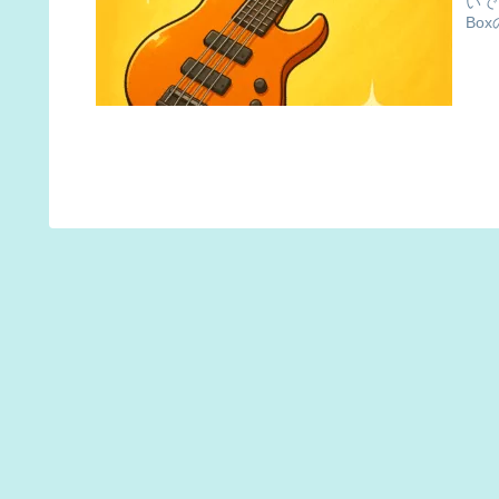
いで
Box