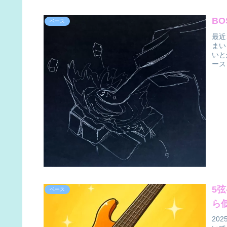
BO
ベース
最近
まい
いと
ース
5弦
ベース
ら低
20