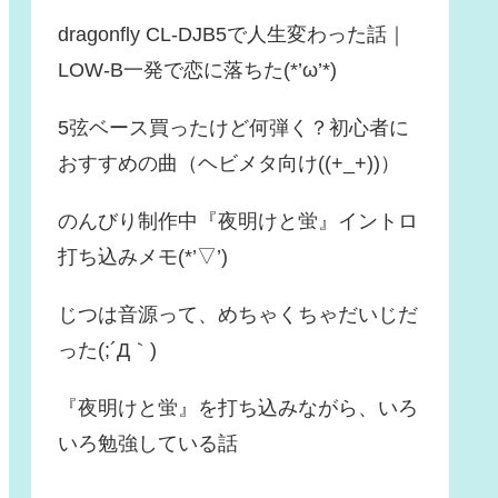
dragonfly CL-DJB5で人生変わった話｜
LOW-B一発で恋に落ちた(*’ω’*)
5弦ベース買ったけど何弾く？初心者に
おすすめの曲（ヘビメタ向け((+_+))）
のんびり制作中『夜明けと蛍』イントロ
打ち込みメモ(*’▽’)
じつは音源って、めちゃくちゃだいじだ
った(;´Д｀)
『夜明けと蛍』を打ち込みながら、いろ
いろ勉強している話