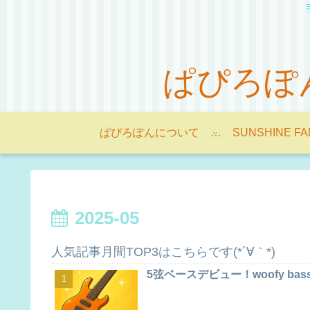
ぱぴろぽんの
ぱぴろぽんについて -About Papilopon-
SUNSHINE FA
2025-05
人気記事月間TOP3はこちらです(*´∀｀*)
5弦ベースデビュー！woofy bas