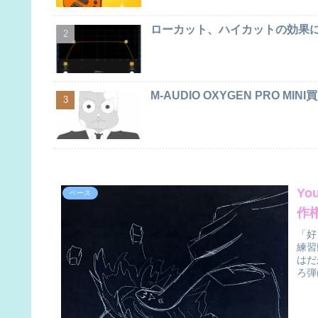
ローカット、ハイカットの効果に
M-AUDIO OXYGEN PRO MIN
Y
ベース
作
「好
練習
はだ
ろ弾