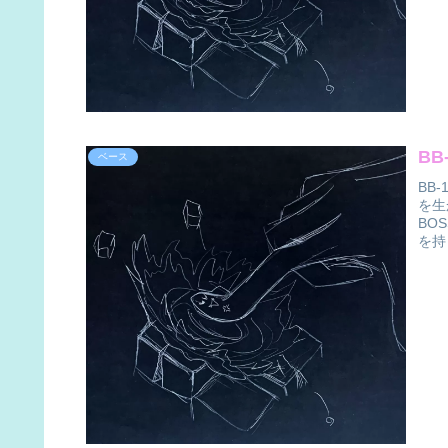
B
ベース
BB
を生
BO
を持