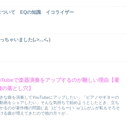
ついて EQの知識 イコライザー
I買っちゃいました(｡>﹏<｡)
ouTubeで楽器演奏をアップするのが難しい理由【著
権の落とし穴】
きな曲を演奏してYouTubeにアップしたい」「ピアノやギターの
動画をシェアしたい」そんな気持ちで始めようとしたとき、立ち
かるのが著作権の問題(;´Д｀)どうもー(ヽ´ω`)ふがふが私もそろそ
ける曲が増えてきたので他の方々が...