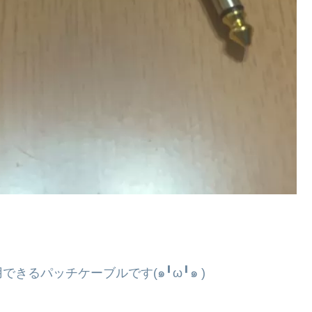
きるパッチケーブルです(๑╹ω╹๑ )