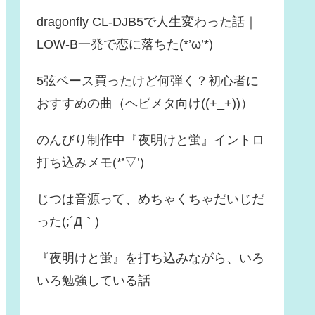
dragonfly CL-DJB5で人生変わった話｜
LOW-B一発で恋に落ちた(*’ω’*)
5弦ベース買ったけど何弾く？初心者に
おすすめの曲（ヘビメタ向け((+_+))）
のんびり制作中『夜明けと蛍』イントロ
打ち込みメモ(*’▽’)
じつは音源って、めちゃくちゃだいじだ
った(;´Д｀)
『夜明けと蛍』を打ち込みながら、いろ
いろ勉強している話