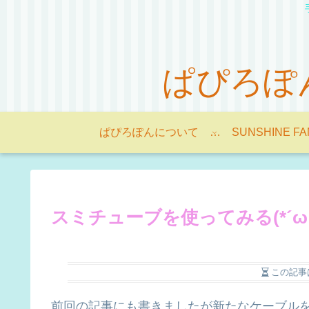
ぱぴろぽんの
ぱぴろぽんについて -About Papilopon-
SUNSHINE FA
スミチューブを使ってみる(*´ω｀
この記事
前回の記事にも書きましたが新たなケーブルを作