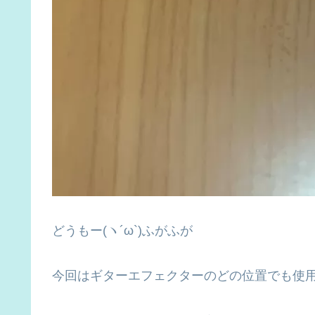
どうもー(ヽ´ω`)ふがふが
今回はギターエフェクターのどの位置でも使用で