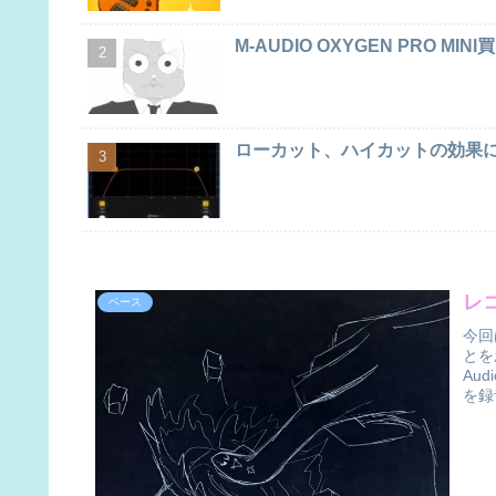
M-AUDIO OXYGEN PRO MIN
ローカット、ハイカットの効果に
レ
ベース
今回
とを
Au
を録