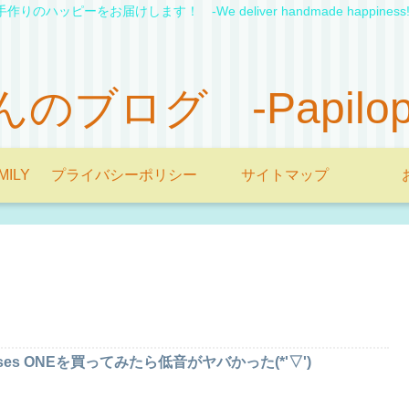
手作りのハッピーをお届けします！ -We deliver handmade happiness!
ブログ -Papilopon'
MILY
プライバシーポリシー
サイトマップ
ses ONEを買ってみたら低音がヤバかった(*'▽')