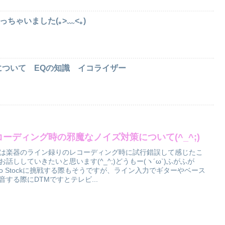
I買っちゃいました(｡>﹏<｡)
ついて EQの知識 イコライザー
コーディング時の邪魔なノイズ対策について(^_^;)
は楽器のライン録りのレコーディング時に試行錯誤して感じたこ
お話ししていきたいと思います(^_^;)どうもー(ヽ´ω`)ふがふが
dio Stockに挑戦する際もそうですが、ライン入力でギターやベース
音する際にDTMですとテレビ...