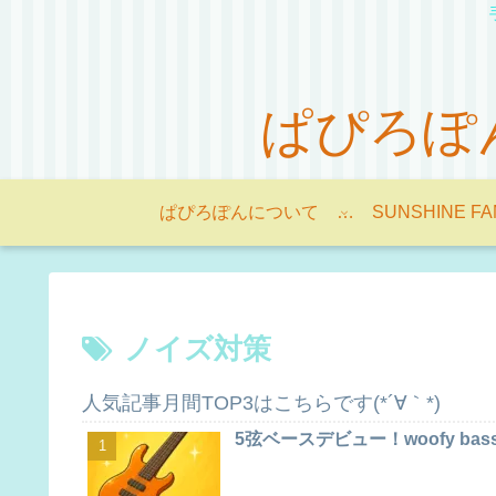
ぱぴろぽんの
ぱぴろぽんについて -About Papilopon-
SUNSHINE FA
ノイズ対策
人気記事月間TOP3はこちらです(*´∀｀*)
5弦ベースデビュー！woofy bas