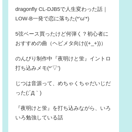
dragonfly CL-DJB5で人生変わった話｜
LOW-B一発で恋に落ちた(*’ω’*)
5弦ベース買ったけど何弾く？初心者に
おすすめの曲（ヘビメタ向け((+_+))）
のんびり制作中『夜明けと蛍』イントロ
打ち込みメモ(*’▽’)
じつは音源って、めちゃくちゃだいじだ
った(;´Д｀)
『夜明けと蛍』を打ち込みながら、いろ
いろ勉強している話