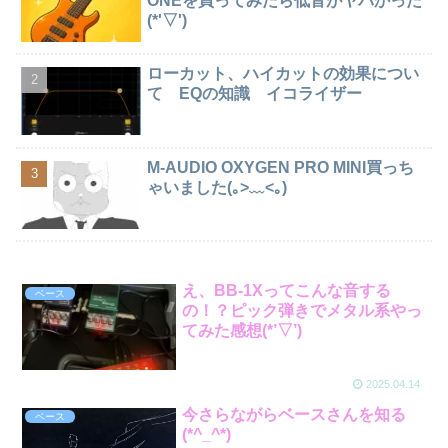
ONEを買ってみたら低音がヤバかった
(*'▽')
ローカット、ハイカットの効果につい
て EQの知識 イコライザー
M-AUDIO OXYGEN PRO MINI買っち
ゃいました(｡>﹏<｡)
え、BB-1Xってこんな音する
ベース
の！？ピック弾きでメタル系やっ
てみた感想(*’▽’)
2025.04.14
今さらながらベースさんを知る
ベース
(*^_^*)