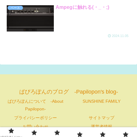
Ampegに触れる(・_・;)
ベース
2024.11.05
ぱぴろぽんのブログ -Papilopon's blog-
ぱぴろぽんについて -About
SUNSHINE FAMILY
Papilopon-
プライバシーポリシー
サイトマップ
お問い合わせ
運営者情報