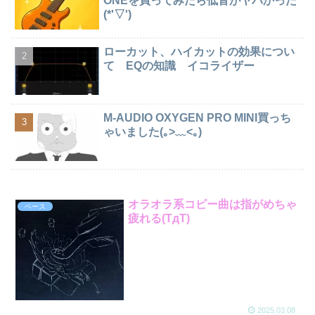
ONEを買ってみたら低音がヤバかった
(*'▽')
ローカット、ハイカットの効果につい
て EQの知識 イコライザー
M-AUDIO OXYGEN PRO MINI買っち
ゃいました(｡>﹏<｡)
オラオラ系コピー曲は指がめちゃ
ベース
疲れる(TдT)
2025.03.08