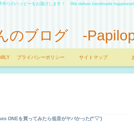
手作りのハッピーをお届けします！ -We deliver handmade happiness!
ブログ -Papilopon'
MILY
プライバシーポリシー
サイトマップ
ses ONEを買ってみたら低音がヤバかった(*'▽')