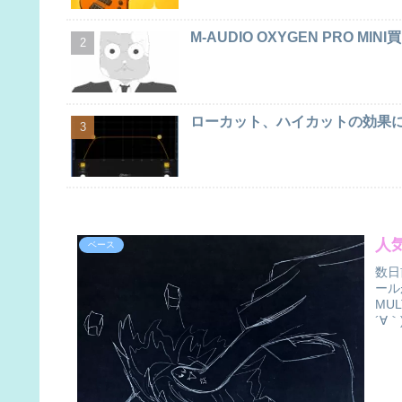
M-AUDIO OXYGEN PRO MIN
ローカット、ハイカットの効果に
人
ベース
数日
ール
MU
´∀｀