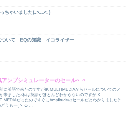
I買っちゃいました(｡>﹏<｡)
ついて EQの知識 イコライザー
気アンプシミュレーターのセール^_^
前に英語で来たのですがIK MULTIMEDIAからセールについてのメ
が来ました♪私は英語がほとんどわからないのですがIK
LTIMEDIAだったのですぐにAmplitudeのセールだとわかりました(*
)どうもー(ヽ´ω`...