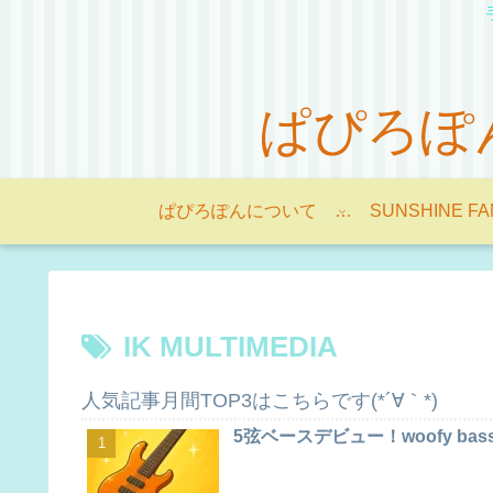
ぱぴろぽんの
ぱぴろぽんについて -About Papilopon-
SUNSHINE FA
IK MULTIMEDIA
人気記事月間TOP3はこちらです(*´∀｀*)
5弦ベースデビュー！woofy bas