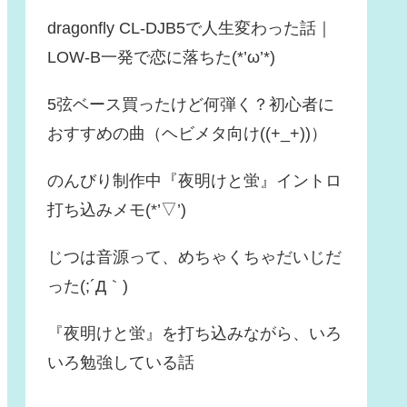
dragonfly CL-DJB5で人生変わった話｜
LOW-B一発で恋に落ちた(*’ω’*)
5弦ベース買ったけど何弾く？初心者に
おすすめの曲（ヘビメタ向け((+_+))）
のんびり制作中『夜明けと蛍』イントロ
打ち込みメモ(*’▽’)
じつは音源って、めちゃくちゃだいじだ
った(;´Д｀)
『夜明けと蛍』を打ち込みながら、いろ
いろ勉強している話