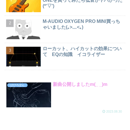
ONEを買ってみたら低音がヤバかった
(*'▽')
M-AUDIO OXYGEN PRO MINI買っち
ゃいました(｡>﹏<｡)
ローカット、ハイカットの効果につい
て EQの知識 イコライザー
新曲公開しましたm(_ _)m
ぱぴろぽん
2023.08.30