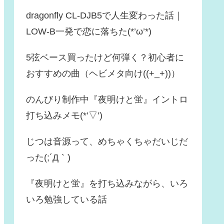
dragonfly CL-DJB5で人生変わった話｜
LOW-B一発で恋に落ちた(*’ω’*)
5弦ベース買ったけど何弾く？初心者に
おすすめの曲（ヘビメタ向け((+_+))）
のんびり制作中『夜明けと蛍』イントロ
打ち込みメモ(*’▽’)
じつは音源って、めちゃくちゃだいじだ
った(;´Д｀)
『夜明けと蛍』を打ち込みながら、いろ
いろ勉強している話