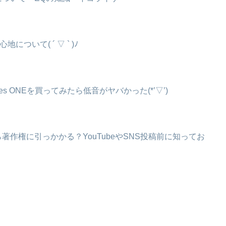
使い心地について( ´ ▽ ` )ﾉ
ses ONEを買ってみたら低音がヤバかった(*’▽’)
作権に引っかかる？YouTubeやSNS投稿前に知ってお