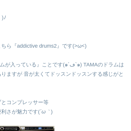
)ﾉ
dictive drums2』です(>ω<)
とです(๑´ڡ`๑) TAMAのドラムは
りますが 音が太くてドッスンドッスンする感じがと
ブとコンプレッサー等
利さが魅力です(
´ω｀
)