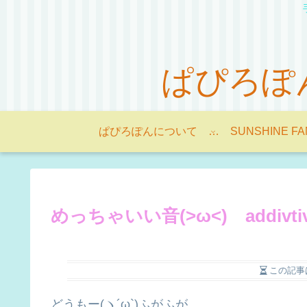
ぱぴろぽんの
ぱぴろぽんについて -About Papilopon-
SUNSHINE FA
めっちゃいい音(>ω<) addivt
この記事
どうもー(ヽ´ω`)ふがふが