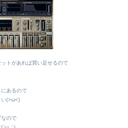
セットがあれば買い足せるので
トにあるので
(>ω<)
プなので
(
´ω｀
)