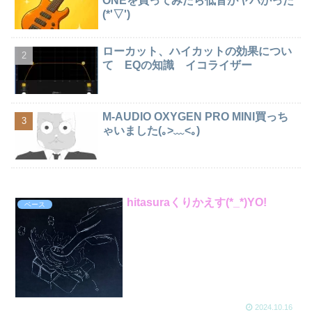
ONEを買ってみたら低音がヤバかった
(*'▽')
ローカット、ハイカットの効果につい
て EQの知識 イコライザー
M-AUDIO OXYGEN PRO MINI買っち
ゃいました(｡>﹏<｡)
hitasuraくりかえす(*_*)YO!
ベース
2024.10.16